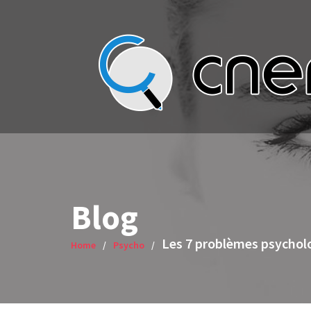
Skip
to
content
Blog
Les 7 problèmes psycholo
Home
Psycho