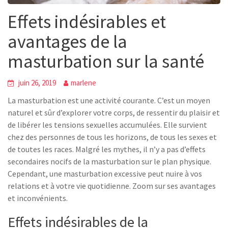
Effets indésirables et
avantages de la
masturbation sur la santé
juin 26, 2019
marlene
La masturbation est une activité courante. C’est un moyen
naturel et sûr d’explorer votre corps, de ressentir du plaisir et
de libérer les tensions sexuelles accumulées. Elle survient
chez des personnes de tous les horizons, de tous les sexes et
de toutes les races. Malgré les mythes, il n’y a pas d’effets
secondaires nocifs de la masturbation sur le plan physique.
Cependant, une masturbation excessive peut nuire à vos
relations et à votre vie quotidienne. Zoom sur ses avantages
et inconvénients.
Effets indésirables de la