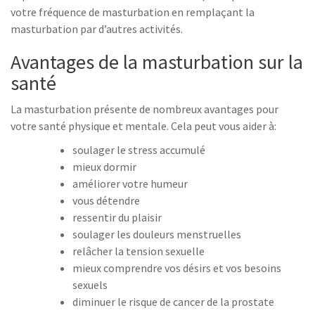
votre fréquence de masturbation en remplaçant la
masturbation par d’autres activités.
Avantages de la masturbation sur la
santé
La masturbation présente de nombreux avantages pour
votre santé physique et mentale. Cela peut vous aider à:
soulager le stress accumulé
mieux dormir
améliorer votre humeur
vous détendre
ressentir du plaisir
soulager les douleurs menstruelles
relâcher la tension sexuelle
mieux comprendre vos désirs et vos besoins
sexuels
diminuer le risque de cancer de la prostate