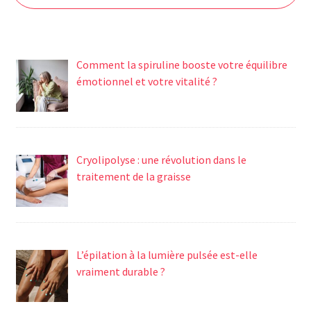
Comment la spiruline booste votre équilibre
émotionnel et votre vitalité ?
Cryolipolyse : une révolution dans le
traitement de la graisse
L’épilation à la lumière pulsée est-elle
vraiment durable ?